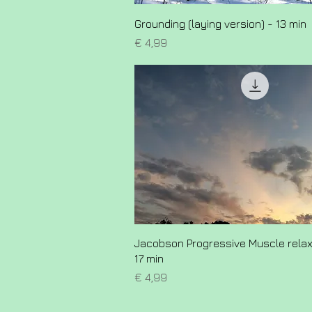
Grounding (laying version) - 13 min
Prijs
€ 4,99
Jacobson Progressive Muscle relax
17 min
Prijs
€ 4,99