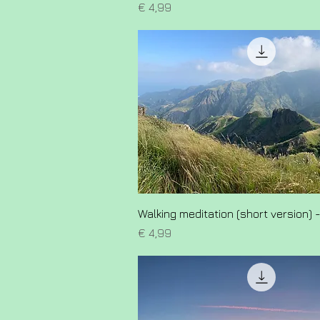
Prijs
€ 4,99
Walking meditation (short version) -
Prijs
€ 4,99