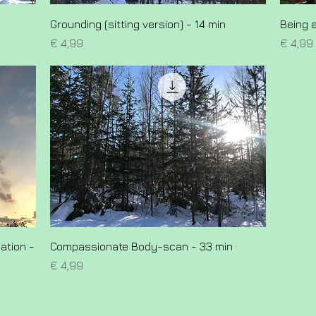
Grounding (sitting version) - 14 min
Being 
Prijs
Prijs
€ 4,99
€ 4,99
ation -
Compassionate Body-scan - 33 min
Prijs
€ 4,99