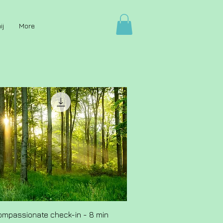
ij
More
ompassionate check-in - 8 min