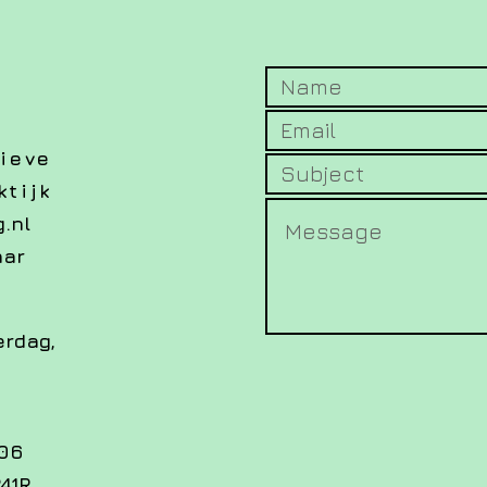
ieve
tijk
.nl
aar
erdag,
706
41R